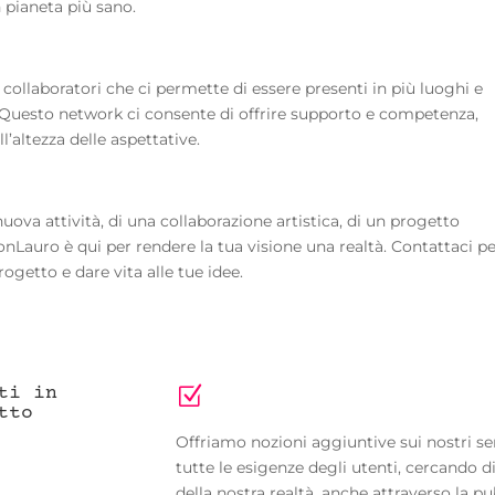
n pianeta più sano.
collaboratori che ci permette di essere presenti in più luoghi e
i. Questo network ci consente di offrire supporto e competenza,
l’altezza delle aspettative.
uova attività, di una collaborazione artistica, di un progetto
onLauro è qui per rendere la tua visione una realtà. Contattaci p
getto e dare vita alle tue idee.
ti in
Z
tto
Offriamo nozioni aggiuntive sui nostri se
tutte le esigenze degli utenti, cercando di
della nostra realtà, anche attraverso la pu