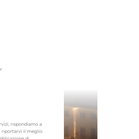
er
rvizi, rispondiamo a
 riportarvi il meglio
bblicazione di