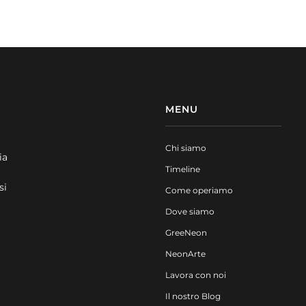
MENU
Chi siamo
ia
Timeline
si
Come operiamo
Dove siamo
GreeNeon
NeonArte
Lavora con noi
Il nostro Blog