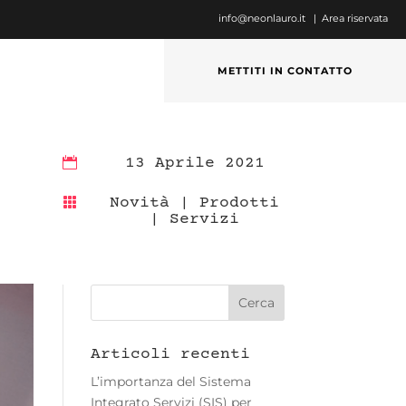
info@neonlauro.it |
Area riservata
METTITI IN CONTATTO
13 Aprile 2021

Novità
|
Prodotti

|
Servizi
Articoli recenti
L’importanza del Sistema
Integrato Servizi (SIS) per