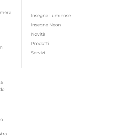
imere
Insegne Luminose
Insegne Neon
Novità
Prodotti
un
Servizi
 a
ndo
io
stra