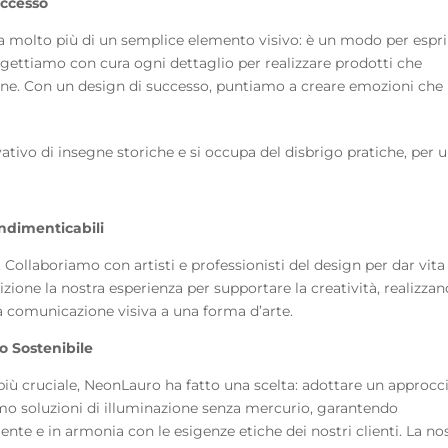
uccesso
 molto più di un semplice elemento visivo: è un modo per espr
 Progettiamo con cura ogni dettaglio per realizzare prodotti che
sone. Con un design di successo, puntiamo a creare emozioni che
tivo di insegne storiche e si occupa del disbrigo pratiche, per 
Indimenticabili
. Collaboriamo con artisti e professionisti del design per dar vita
zione la nostra esperienza per supportare la creatività, realizza
la comunicazione visiva a una forma d’arte.
o Sostenibile
più cruciale, NeonLauro ha fatto una scelta: adottare un approcc
mo soluzioni di illuminazione senza mercurio, garantendo
ente e in armonia con le esigenze etiche dei nostri clienti. La no