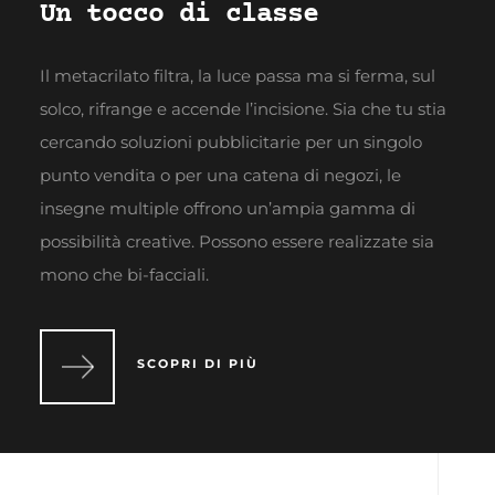
Un tocco di classe
Il metacrilato filtra, la luce passa ma si ferma, sul
solco, rifrange e accende l’incisione. Sia che tu stia
cercando soluzioni pubblicitarie per un singolo
punto vendita o per una catena di negozi, le
insegne multiple offrono un’ampia gamma di
possibilità creative. Possono essere realizzate sia
mono che bi-facciali.
SCOPRI DI PIÙ