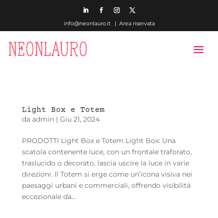
info@neonlauro.it |
Area riservata
Light Box e Totem
da
admin
|
Giu 21, 2024
PRODOTTI Light Box e Totem Light Box: Una
scatola contenente luce, con un frontale traforato,
traslucido o decorato, lascia uscire la luce in varie
direzioni. Il Totem si erge come un’icona visiva nei
paesaggi urbani e commerciali, offrendo visibilità
eccezionale da...