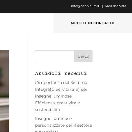
info@neonlauro.it |
Area riservata
METTITI IN CONTATTO
Articoli recenti
L’importanza del Sistema
Integrato Servizi (SIS) per
insegne luminose:
Efficienza, creatività e
sostenibilità
Insegne luminose
personalizzate per il settore