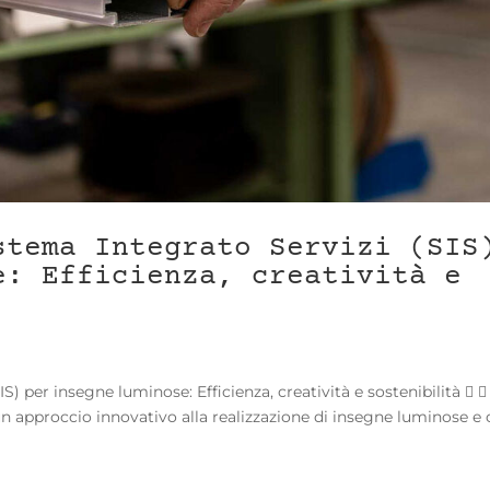
stema Integrato Servizi (SIS
e: Efficienza, creatività e
) per insegne luminose: Efficienza, creatività e sostenibilità   
un approccio innovativo alla realizzazione di insegne luminose e