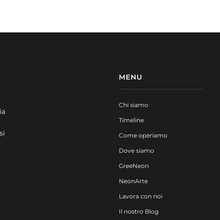
MENU
Chi siamo
ia
Timeline
si
Come operiamo
Dove siamo
GreeNeon
NeonArte
Lavora con noi
Il nostro Blog