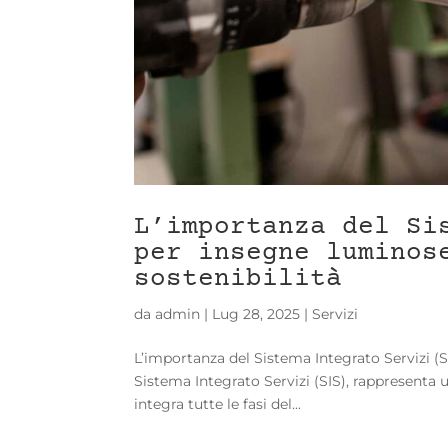
L’importanza del Si
per insegne luminos
sostenibilità
da
admin
|
Lug 28, 2025
|
Servizi
L’importanza del Sistema Integrato Servizi (SIS
Sistema Integrato Servizi (SIS), rappresenta 
integra tutte le fasi del...