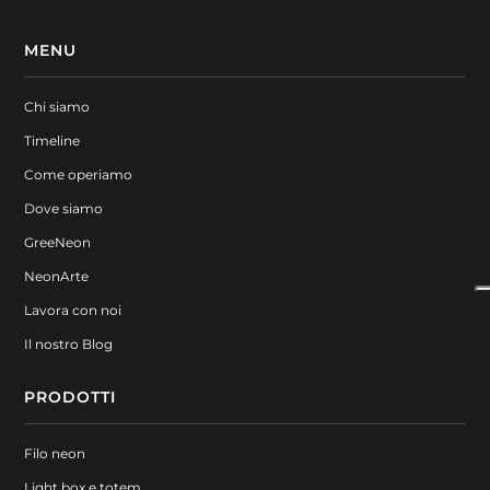
MENU
Chi siamo
Timeline
Come operiamo
Dove siamo
GreeNeon
NeonArte
Lavora con noi
Il nostro Blog
PRODOTTI
Filo neon
Light box e totem