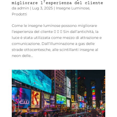
migliorare l’esperienza del cliente
da
admin
|
Lug 3, 2025
|
Insegne Luminose
,
Prodotti
Come le insegne luminose possono migliorare
l’esperienza del cliente    Sin dall’antichità, la
luce è stata utilizzata come mezzo di attrazione e
comunicazione. Dall’illuminazione a gas delle
strade ottocentesche, alle scintillanti insegne al
neon delle...